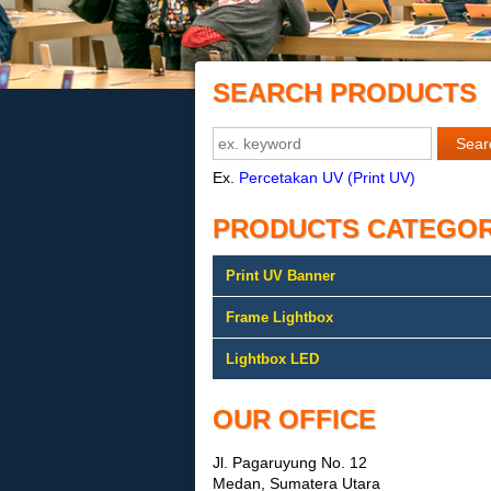
SEARCH PRODUCTS
Ex.
Percetakan UV (Print UV)
PRODUCTS CATEGO
Print UV Banner
Frame Lightbox
Lightbox LED
OUR OFFICE
Jl. Pagaruyung No. 12
Medan, Sumatera Utara