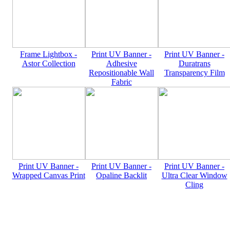
Frame Lightbox -
Print UV Banner -
Print UV Banner -
Astor Collection
Adhesive
Duratrans
Repositionable Wall
Transparency Film
Fabric
Print UV Banner -
Print UV Banner -
Print UV Banner -
Wrapped Canvas Print
Opaline Backlit
Ultra Clear Window
Cling