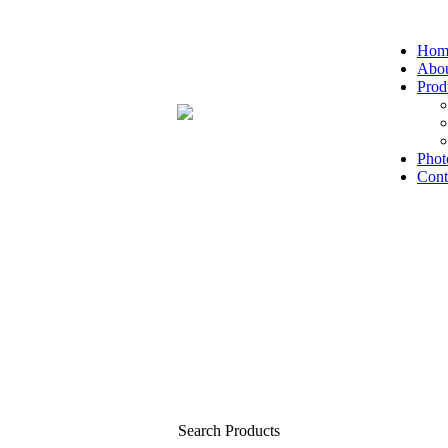
Hom
Abou
Prod
Phot
Cont
Search Products