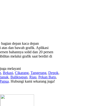
 bagian depan kaca depan
i atas dan bawah grafik. Aplikasi
persen bahannya solid dan 20 persen
itas melalui grafik saat berdiri di
juga melayani
g
,
Bekasi
,
Cikarang
,
Tangerang
,
Depok
,
tianak
,
Balikpapan
,
Riau
,
Pekan Baru
,
Papua
. Hubungi kami sekarang juga!