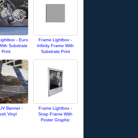
ightbox - Euro
Frame Lightbox -
ith Substrate
Infinity Frame With
Print
Substrate Print
 UV Banner -
Frame Lightbox -
sh Vinyl
Snap Frame With
Poster Graphic