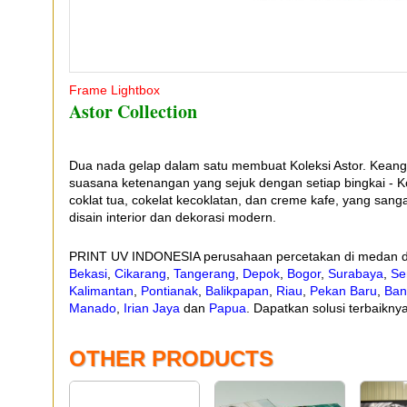
Frame Lightbox
Astor Collection
Dua nada gelap dalam satu membuat Koleksi Astor. Kean
suasana ketenangan yang sejuk dengan setiap bingkai - Ko
coklat tua, cokelat kecoklatan, dan creme kafe, yang sanga
disain interior dan dekorasi modern.
PRINT UV INDONESIA perusahaan percetakan di medan d
Bekasi
,
Cikarang
,
Tangerang
,
Depok
,
Bogor
,
Surabaya
,
Se
Kalimantan
,
Pontianak
,
Balikpapan
,
Riau
,
Pekan Baru
,
Ban
Manado
,
Irian Jaya
dan
Papua
. Dapatkan solusi terbaiknya
OTHER PRODUCTS