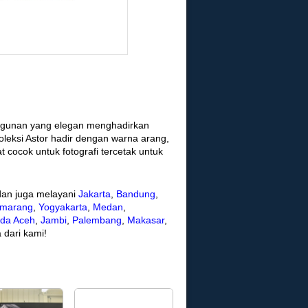
ggunan yang elegan menghadirkan
leksi Astor hadir dengan warna arang,
t cocok untuk fotografi tercetak untuk
an juga melayani
Jakarta
,
Bandung
,
marang
,
Yogyakarta
,
Medan
,
da Aceh
,
Jambi
,
Palembang
,
Makasar
,
 dari kami!