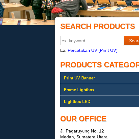
SEARCH PRODUCTS
Ex.
Percetakan UV (Print UV)
PRODUCTS CATEGO
Print UV Banner
Frame Lightbox
Lightbox LED
OUR OFFICE
Jl. Pagaruyung No. 12
Medan, Sumatera Utara